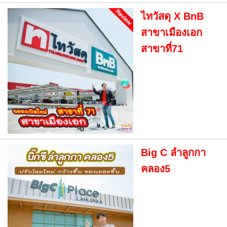
ไทวัสดุ X BnB
สาขาเมืองเอก
สาขาที่71
Big C ลำลูกกา
คลอง5