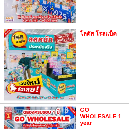
โลตัส โรลแบ็ค
GO
WHOLESALE 1
year