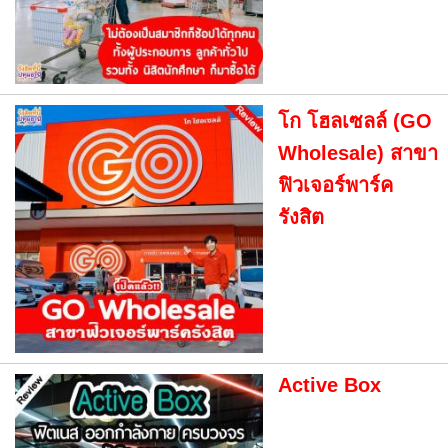
โก โฮลเซลล์ (GO
Wholesale) สาขา
ฟิวเจอร์พาร์ค
รังสิต
Active Box