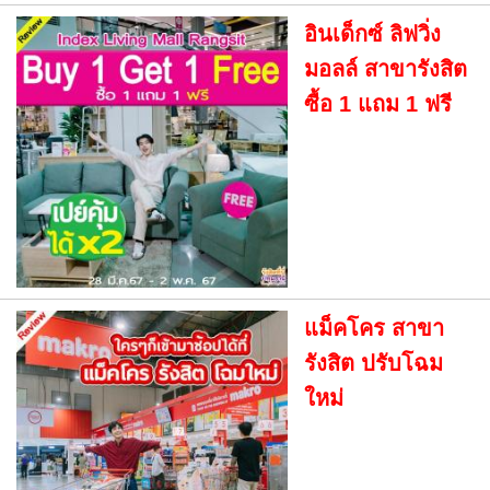
อินเด็กซ์ ลิฟวิ่ง
มอลล์ สาขารังสิต
ซื้อ 1 แถม 1 ฟรี
แม็คโคร สาขา
รังสิต ปรับโฉม
ใหม่