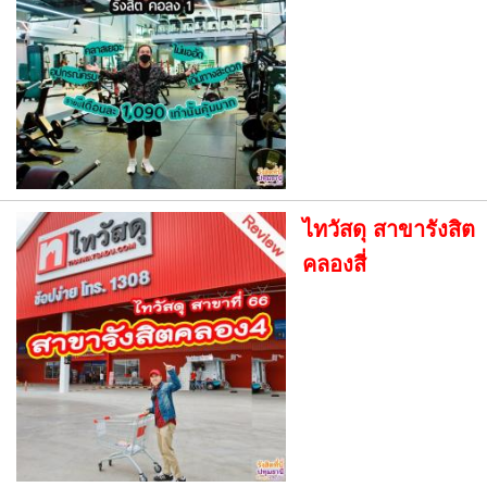
ไทวัสดุ สาขารังสิต
คลองสี่