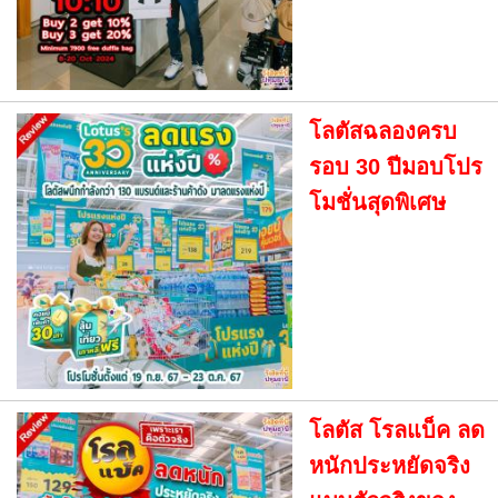
โลตัสฉลองครบ
รอบ 30 ปีมอบโปร
โมชั่นสุดพิเศษ
โลตัส โรลแบ็ค ลด
หนักประหยัดจริง