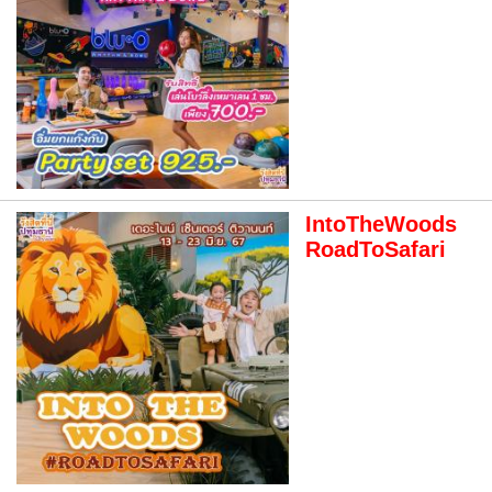
IntoTheWoods
RoadToSafari