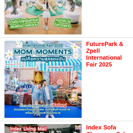
FuturePark &
Zpell
International
Fair 2025
Index Sofa