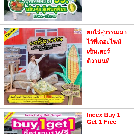
ยกไร่สุวรรณมา
ไว้ที่เดอะไนน์
เซ็นเตอร์
ติวานนท์
Index Buy 1
Get 1 Free