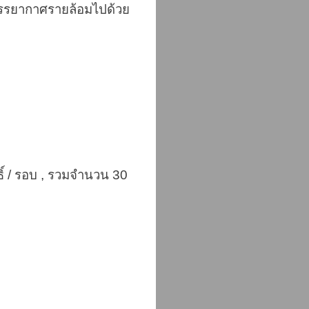
รรยากาศรายล้อมไปด้วย
ทธิ์ / รอบ , รวมจำนวน 30