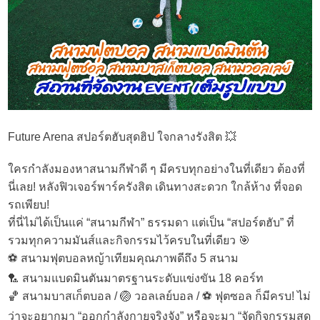
Future Arena สปอร์ตฮับสุดฮิป ใจกลางรังสิต 💥
ใครกำลังมองหาสนามกีฬาดี ๆ มีครบทุกอย่างในที่เดียว ต้องที่
นี่เลย! หลังฟิวเจอร์พาร์ครังสิต เดินทางสะดวก ใกล้ห้าง ที่จอด
รถเพียบ!
ที่นี่ไม่ได้เป็นแค่ “สนามกีฬา” ธรรมดา แต่เป็น “สปอร์ตฮับ” ที่
รวมทุกความมันส์และกิจกรรมไว้ครบในที่เดียว 🎯
⚽️ สนามฟุตบอลหญ้าเทียมคุณภาพดีถึง 5 สนาม
🏸 สนามแบดมินตันมาตรฐานระดับแข่งขัน 18 คอร์ท
🏀 สนามบาสเก็ตบอล / 🏐 วอลเลย์บอล / ⚽️ ฟุตซอล ก็มีครบ! ไม่
ว่าจะอยากมา “ออกกำลังกายจริงจัง” หรือจะมา “จัดกิจกรรมสุด