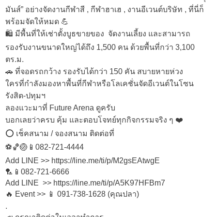
มันส์” อย่างจัดงานกีฬาสี , กีฬาฮาเฮ , งานอีเวนต์บริษัท , ที่นี่ก็
พร้อมจัดให้หมด 💪
🛍️ มีพื้นที่ให้เช่าตั้งบูธขายของ จัดงานเลี้ยง และสามารถ
รองรับงานขนาดใหญ่ได้ถึง 1,500 คน ด้วยพื้นที่กว่า 3,100
ตร.ม.
🚗 ที่จอดรถกว้าง รองรับได้กว่า 150 คัน สบายหายห่วง
ใครที่กำลังมองหาพื้นที่กีฬาหรือโลเคชั่นจัดอีเวนต์ในโซน
รังสิต-ปทุมฯ
ลองแวะมาที่ Future Arena ดูครับ
บอกเลยว่าครบ คุ้ม และตอบโจทย์ทุกกิจกรรมจริง ๆ ❤️
⭕️ เช็คสนาม / จองสนาม ติดต่อที่
⚽🏀🏐📱082-721-4444
Add LINE >> https://line.me/ti/p/M2gsEAtwgE
🏸📱082-721-6666
Add LINE >> https://line.me/ti/p/A5K97HFBm7
🔥 Event >> 📱 091-738-1628 (คุณปลา)
.