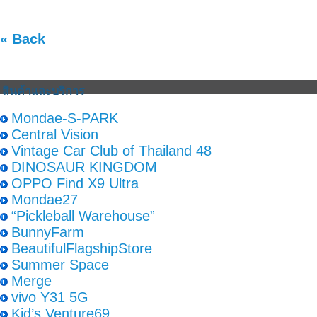
« Back
สินค้าและบริการ
Mondae-S-PARK
Central Vision
Vintage Car Club of Thailand 48
DINOSAUR KINGDOM
OPPO Find X9 Ultra
Mondae27
“Pickleball Warehouse”
BunnyFarm
BeautifulFlagshipStore
Summer Space
Merge
vivo Y31 5G
Kid’s Venture69