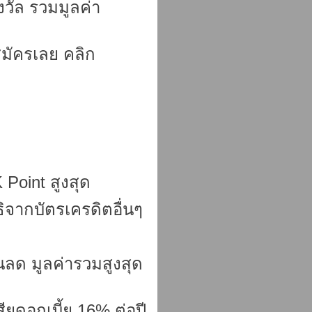
วัล รวมมูลค่า
 สมัครเลย คลิก
 Point สูงสุด
ิจากบัตรเครดิตอื่นๆ
นลด มูลค่ารวมสูงสุด
ียดอกเบี้ย 16% ต่อปี