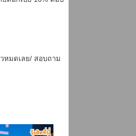
แล้วหมดเลย/ สอบถาม