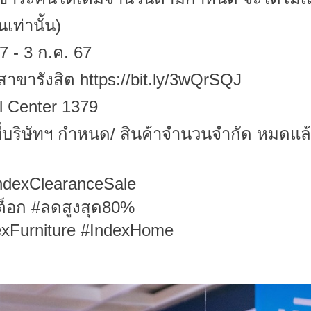
เท่านั้น)
67 - 3 ก.ค. 67
l สาขารังสิต https://bit.ly/3wQrSQJ
l Center 1379
ที่บริษัทฯ กำหนด/ สินค้าจำนวนจำกัด หมด
IndexClearanceSale
ต็อก #ลดสูงสุด80%
xFurniture #IndexHome