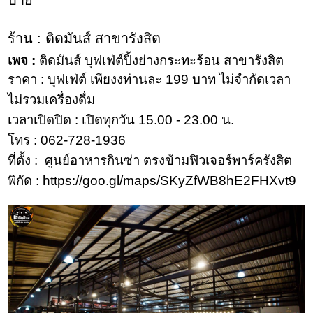
ร้าน
:
ติดมันส์ สาขารังสิต
เพจ
:
ติดมันส์ บุฟเฟ่ต์ปิ้งย่างกระทะร้อน สาขารังสิต
ราคา
:
บุฟเฟ่ต์ เพียงงท่านละ 199 บาท ไม่จำกัดเวลา
ไม่รวมเครื่องดื่ม
เวลาเปิดปิด
:
เปิดทุกวัน
15.00 - 23.00
น.
โทร
:
062-728-1936
ที่ตั้ง
:
ศูนย์อาหารกินซ่า ตรงข้ามฟิวเจอร์พาร์ครังสิต
พิกัด
: https://goo.gl/maps/SKyZfWB8hE2FHXvt9