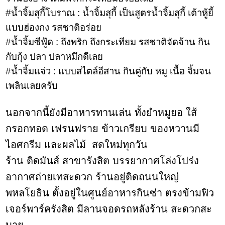
#
น้ำจิ้มสุกี้โบราณ :
น้ำจิ้มสุกี้ เป็นสูตรน้ำจิ้มสุกี้ เต้าหู้ยี้
แบบฮ่องกง รสชาติอร่อย
#
น้ำจิ้มซีฟู้ด :
ถึงพริก ถึงกระเทียม รสชาติจัดจ้าน กิน
กับกุ้ง ปลา ปลาหมึกดีเลย
#
น้ำจิ้มแจ่ว :
แบบสไตล์อีสาน กินคู่กับ หมู เนื้อ จิ้มจน
เพลินเลยครับ
นอกจากนี้ยังมีอาหารทานเล่น ทั้งยำหมูยอ ใส้
กรอกทอด เฟรนฟราย ข้าวเกรียบ ของหวานมี
ไอศกรีม และผลไม้ สดใหม่ทุกวัน
ร้าน ติดมันส์ สาขารังสิต บรรยากาศโล่งโปร่ง
อากาศถ่ายเทสะดวก ร้านอยู่ติดถนนใหญ่
พหลโยธิน ตั้งอยู่ในศูนย์อาหารกินซ่า ตรงข้ามฟิว
เจอร์พาร์ครังสิต มีลานจอดรถหลังร้าน สะดวกสะ
บาย