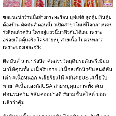
ขอแนะนำร้านปิ้งย่างกระทะร้อน
บุฟเฟ่ต์
สุดคุ้มเกินคุ้ม
ต้องร้าน ติดมันส์ ตอนนี้มาเปิดสาขาใหม่ที่ใจกลางนคร
รังสิตแล้วครับ ใครอยู่แถวนี้มาฟิวกันได้เลย เพราะ
อร่อยเด็ดคุ้มจริง ใครสายหมู สายเนื้อ ไม่ควรพลาด
เพราะของเยอะจริง
ติดมันส์ สาขารังสิต
คัดสรรวัตถุดิบระดับพรีเมี่ยม
มาให้คุณทั้ง
#
เนื้อริบอาย
#
เนื้อสเต๊กนิวซีแลนด์หั่น
เต๋า
#
เนื้อหนอก
#
เสือร้องไห้
#
สันคอ
US #
เนื้อใบ
พาย
#
เนื้อ
แองกัส
USA
สาย
หมูคุณภาพทั้ง
#
เบ
ค่อนรมควัน
#
สันคออย่างดี
#
สามชั้นสไลด์
บอก
แล้วว่าคุ้ม