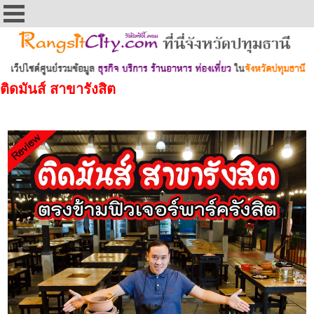
ติดมันส์ สาขารังสิต