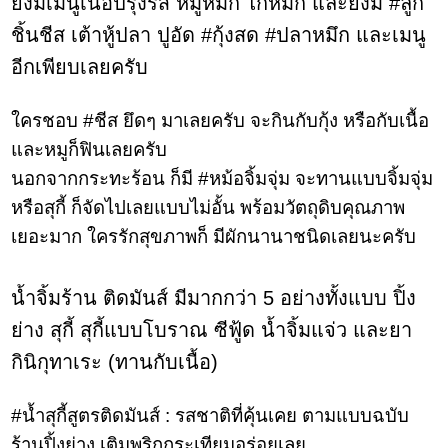
ยังมีเมนูเนื้อปรุงรส
หมูหมัก ไก่หมัก
และยังมี
#
ลูก
ชิ้นชีส เต้าหู้ปลา ปูอัด
#
กุ้งสด
#
ปลาหมึก
และเมนู
อีกเพียบเลยครับ
ใครชอบ
#
ชีส ยึดๆ มาเลยครับ จะกินกับกุ้ง หรือกับเนื้อ
และหมูก็ฟินเลยครับ
นอกจากกระทะร้อน ก็มี
#
หม้อจิ้มจุ่ม จะทานแบบจิ้มจุ่ม
หรือสุกี้ ก็จัดไปเลยแบบไม่อั้น พร้อมวัตถุดิบคุณภาพ
เยอะมาก ใครรักสุขภาพก็ มีผักนานาชนิดเลยนะครับ
น้ำจิ้มร้าน ติดมันส์ มีมากกว่า
5
อย่างทั้งแบบ
ปิ้ง
ย่าง สุกี้ สุกี้แบบโบราณ ซีฟู้ด น้ำจิ้มแจ่ว
และ
ยา
กินิกุทาเระ (ทานกับเนื้อ)
#
น้ำสุกี้สูตรติดมันส์ :
รสชาติที่คุ้นเคย ตามแบบฉบับ
ร้านปิ้งย่าง เติมพริกกระเทียมอร่อยเลย