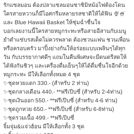
รักแซลมอน ต้องปลาแซลมอนซาชิมิหม้อไฟต้องโดน
ใครสายหวานก็มีไอศกรีมหลายรสชาติให้ได้ฟิน 🍨🍧
และ Blue Hawaii Basket ให้ชุ่มฉ่ำชื่นใจ
บอกเลยงานนี้ใครสายหมูกระทะหรือสายอีสานกับเมนู
ยำตำแซ่บรสเด็ดไม่ควรพลาด ต้องชวนแฟน ชวนเพื่อน
หรือครอบครัว มาปิ้งย่างกันให้อร่อยแบบเพลินๆได้ทุก
วัน กับบรรยากาศดีๆ แถมในคืนพิเศษจะมีดนตรีสดให้
ได้ฟังกันชิวๆ และเครื่องดื่มเย็นๆให้ได้ดื่มชื่นใจอีกด้วย
หมูกระทะ มีให้เลือกทั้งหมด 4 ชุด
✨ชุดหวยแดก 330.- (สำหรับ 2 ท่าน)
✨ชุดกลางเดือน 440.- **ฟรีเป๊บซี่ (สำหรับ 2-4ท่าน)
✨ชุดเงินออก 550.- **ฟรีเป๊บซี่ (สำหรับ 4-6 ท่าน)
✨ชุดถูกหวย 650.- **ฟรีเป๊บซี่ (สำหรับ 6-8ท่าน)
✨ชุดรวมเนื้อ 499.- **ฟรีเป๊บซี่
จิ้มจุ่ม&แจ่วฮ้อน มีให้เลือกทั้ง 3 ชุด