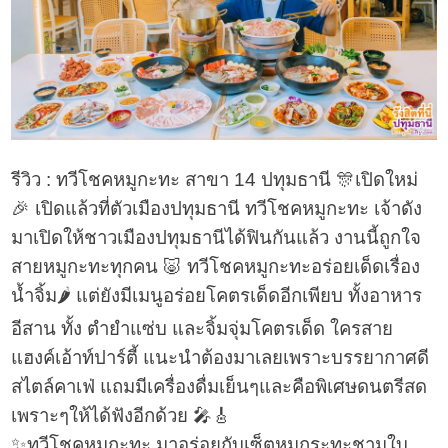
รีวิว : ทวีโชคหมูกะทะ สาขา 14 ปทุมธานี 🎊เปิดใหม่
🎉 เปิดแล้วที่ตัวเมืองปทุมธานี ทวีโชคหมูกะทะ เจ้าดัง
มาเปิดให้ชาวเมืองปทุมธานีได้ฟินกันแล้ว งานนี้ถูกใจ
สายหมูกะทะทุกคน 🐷 ทวีโชคหมูกะทะอร่อยเด็ดเรื่อง
น้ำจิ้ม🌶 แต่ยังมีเมนูอร่อยโคตรเด็ดอีกเพียบ ทั้งอาหาร
อีสาน ทั้ง ตำยำแซ่บ และจิ้มจุ่มโคตรเด็ด ใครสาย
แฮงค์เอ้าท์ปาร์ตี้ แนะนำต้องมาเลยเพราะบรรยากาศดี
สไตล์คาเฟ่ แถมมีเครื่องดื่มเย็นๆและคือพิเศษดนตรีสด
เพราะๆให้ได้ฟังอีกด้วย 🎤🎸
✨ทวีโชคหมูกะทะ มาอร่อยกับเซ็ตหมูกระทะชามใบ