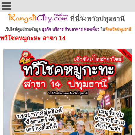
ทวีโชคหมูกะทะ สาขา 14