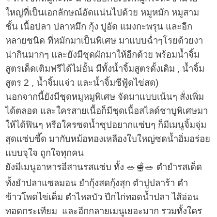
ใหญ่ที่เป็นเอกลักษณ์อัดแน่นไปด้วย หมูหมัก หมูสาม
ชั้น เนื้อปลา ปลาหมึก กุ้ง ปูอัด แมงกะพรุน และอีก
หลายชนิด ที่หมักมาเป็นพิเศษ มาแบบฉ่ำๆโรยด้วยงา
น่ากินมากๆ และยังมีชุดผักมาให้อีกด้วย พร้อมน้ำจิ้ม
สูตรเด็ดเติมฟรีได้ไม่อั้น มีทั้งน้ำจิ้มสูตรดั้งเดิม , น้ำจิ้ม
สูตร 2 , น้ำจิ้มแจ่ว และน้ำจิ้มซีฟู้ดไข่สด)
นอกจากนี้ยังมีชุดหมูหมูพิเศษ จัดมาแบบเน้นๆ สั่งเพิ่ม
ได้ตลอด และใครสายเนื้อก็มีชุดเนื้อสไลด์ชาบูพิเศษมา
ให้ได้ฟินๆ หรือใครซดน้ำซุปอยากแซ่บๆ ก็มีเมนูจิ้มจุ่ม
สุดแซ่บซี๊ด มากับหม้อทองเหลืองใบใหญ่ซดน้ำอิ่มอร่อย
แบบจุใจ ถูกใจทุกคน
ยังมีเมนูอาหารอีสานรสแซ่บ ทั้ง 🥗🫕🥗 ตำยำรสเด็ด
ทั้งยำปลาแซลมอน ยำกุ้งสดกุ้งสุก ตำปูปลาร้า ตำ
ข้าวโพดไข่เค็ม ตำไหลบัว ปีกไก่ทอดน้ำปลา ไส้อ่อน
ทอดกระเทียม และอีกกลายเมนูเยอะมาก รวมทั้งใคร