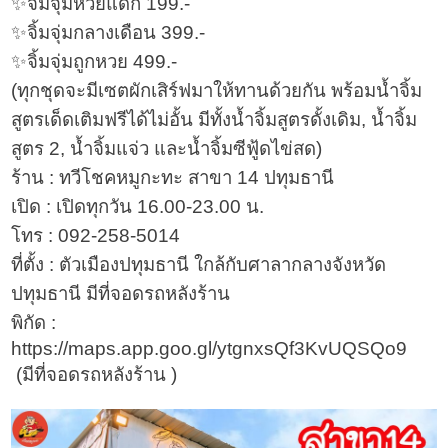
✨จิ้มจุ่มหวยแดก 199.-
✨จิ้มจุ่มกลางเดือน 399.-
✨จิ้มจุ่มถูกหวย 499.-
(ทุกชุดจะมีเซตผักเสิร์ฟมาให้ทานด้วยกัน พร้อมน้ำจิ้ม
สูตรเด็ดเติมฟรีได้ไม่อั้น มีทั้งน้ำจิ้มสูตรดั้งเดิม, น้ำจิ้ม
สูตร 2, น้ำจิ้มแจ่ว และน้ำจิ้มซีฟู้ดไข่สด)
ร้าน : ทวีโชคหมูกะทะ สาขา 14 ปทุมธานี
เปิด : เปิดทุกวัน 16.00-23.00 น.
โทร : 092-258-5014
ที่ตั้ง : ตัวเมืองปทุมธานี ใกล้กับศาลากลางจังหวัด
ปทุมธานี มีที่จอดรถหลังร้าน
พิกัด :
https://maps.app.goo.gl/ytgnxsQf3KvUQSQo9
(มีที่จอดรถหลังร้าน )