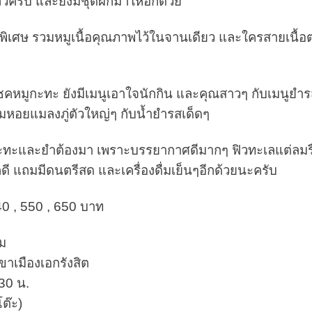
้วครับ และยังมีชุดผักมาให้อีกด้วย
ูพิเศษ รวมหมูเนื้อคุณภาพไว้ในจานเดียว และใครสายเนื้อตอ
คหมูกะทะ ยังมีเมนูเอาใจนักกิน และคุณสาวๆ กับเมนูยำ
รมหอยแมลงภู่ตัวใหญ่ๆ กับน้ำยำรสเด็ดๆ
ะทะและยำต้องมา เพราะบรรยากาศดีมากๆ ฟิวทะเลแต่ลมรื
ดี แถมมีดนตรีสด และเครื่องดื่มเย็นๆอีกด้วยนะครับ
0 , 550 , 650 บาท
ม
ขาเมืองเอกรังสิต
.30 น.
ต๊ะ)