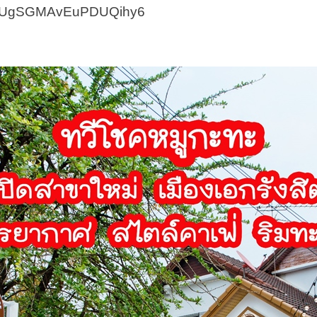
maps/UgSGMAvEuPDUQihy6