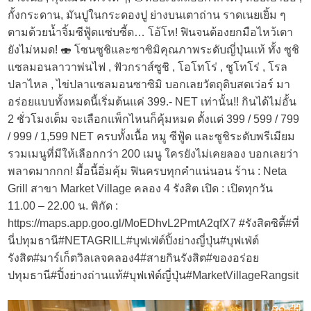
กั้งกระดาน, มันปูในกระดองปู ย่างบนเตาถ่าน ราดเนยเยิ้ม ๆ
ตามด้วยน้ำจิ้มซีฟู้ดแซ่บซี้ด… โอ้โห! ฟินจนต้องยกมือไหว้เตา
ยังไม่หมด! 🍣 โซนซูชิและซาซิมิคุณภาพระดับญี่ปุ่นแท้ ทั้ง ซูชิ
แซลมอนลาวาพ่นไฟ , ฟัวกราส์ซูชิ , โอโทโร่ , ชูโทโร่ , โรล
ปลาไหล , ไข่ปลาแซลมอนซาซิมิ บอกเลยวัตถุดิบสดเว่อร์ มา
อร่อยแบบทั้งหมดนี้เริ่มต้นแค่ 399.- NET เท่านั้น!! กินได้ไม่อั้น
2 ชั่วโมงเต็ม จะเลือกแพ็กไหนก็คุ้มหมด ตั้งแต่ 399 / 599 / 799
/ 999 / 1,599 NET ครบทั้งเนื้อ หมู ซีฟู้ด และซูชิระดับพรีเมียม
รวมเมนูที่มีให้เลือกกว่า 200 เมนู ใครยังไม่เคยลอง บอกเลยว่า
พลาดมากกก! มื้อนี้อิ่มคุ้ม ฟินครบทุกคำแน่นอน ร้าน : Neta
Grill สาขา Market Village คลอง 4 รังสิต เปิด : เปิดทุกวัน
11.00 – 22.00 น. พิกัด :
https://maps.app.goo.gl/MoEDhvL2PmtA2qfX7 #รังสิตซิตี้#ที่
นี่ปทุมธานี#NETAGRILL#บุฟเฟ่ต์ปิ้งย่างญี่ปุ่น#บุฟเฟ่ต์
รังสิต#มาร์เก็ตวิลเลจคลอง4#สายกินรังสิต#ของอร่อย
ปทุมธานี#ปิ้งย่างถ่านแท้#บุฟเฟ่ต์ญี่ปุ่น#MarketVillageRangsit