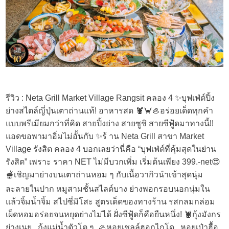
รีวิว : Neta Grill Market Village Rangsit คลอง 4 ✨บุฟเฟ่ต์ปิ้ง
ย่างสไตล์ญี่ปุ่นเตาถ่านแท้! อาหารสด 🦞🦀🦪อร่อยเด็ดทุกคำ
แบบพรีเมียมกว่าที่คิด สายปิ้งย่าง สายซูชิ สายซีฟู้ดมาทางนี้!!
แอดขอพามาอิ่มไม่อั้นกับ ✨ร้ าน Neta Grill สาขา Market
Village รังสิต คลอง 4 บอกเลยว่านี่คือ “บุฟเฟ่ต์ที่คุ้มสุดในย่าน
รังสิต” เพราะ ราคา NET ไม่มีบวกเพิ่ม เริ่มต้นเพียง 399.-net😍
🫕เชิญมาย่างบนเตาถ่านหอม ๆ กับเนื้อวากิวนำเข้าสุดนุ่ม
ละลายในปาก หมูสามชั้นสไลด์บาง ย่างพอกรอบนอกนุ่มใน
แล้วจิ้มน้ำจิ้ม สไปซี่มิโสะ สูตรเด็ดของทางร้าน รสกลมกล่อม
เผ็ดหอมอร่อยจนหยุดย่างไม่ได้ ฝั่งซีฟู้ดก็คือยืนหนึ่ง! 🦞กุ้งมังกร
ย่างเนย , กุ้งแม่น้ำตัวโต ๆ, 🦪หอยเชลล์ฮอกไกโด , หอยเป๋าฮื้อ ,