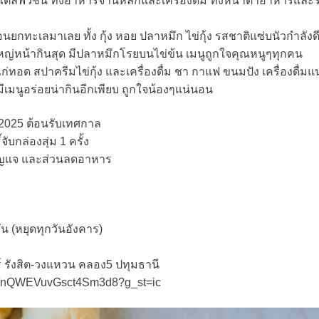
์ฟิวชั่น ทั้งอาหารจานหลักและเครื่องดื่ม ทั้งหน้าตาอาหารและร
ยกทะเลมาเลย ทั้ง กุ้ง หอย ปลาหมึก ไข่กุ้ง รสชาติแซ่บนัวกำลังด
ตัวใหญ่หน้ากินสุด มีปลาหมึกโรยบนไข่ข้น เมนูถูกใจคุณหนูๆทุกคน
ไก่ทอด สปาครีมไข่กุ้ง และเครื่องดื่ม ชา กาแฟ ขนมปัง เครื่องดื่มแนะ
มีเมนูอร่อยน่ากินอีกเพียบ ถูกใจน้องๆแน่นอน
 2025 ต้อนรับเทศกาล
ับกล่องสุ่ม 1 ครั้ง
งกุญแจ และส่วนลดอาหาร
วัน (หยุดทุกวันอังคาร)
ลอร์ รังสิต-วงแหวน คลอง5 ปทุมธานี
o.gl/nQWEVuvGsct4Sm3d8?g_st=ic