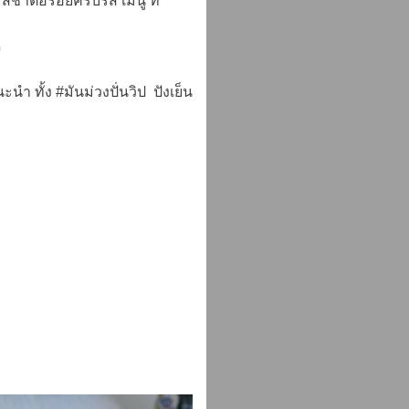
สชาติอร่อยครบรส เมนู ที่
ี
นำ ทั้ง #มันม่วงปั่นวิป ปังเย็น