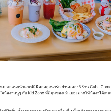
ม่ ขอแนะนำคาเฟ่มินิมอลสุดน่ารัก ย่านคลอง5 ร้าน Cube Corner B
ใจน้องๆหนูๆ กับ Kid Zone ที่มีมุมของเล่นเยอะมากให้น้องๆได้เล่น